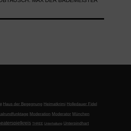
BTAUSCH: MAX DER BADEMEISTER
Haus der Begegnung
Heimatkrimi
Holledauer Fidel
ll
alrundfunktage
Moderation
Moderator
München
eaterspielkreis
Unterpindhart
THREE
Unterhaltung