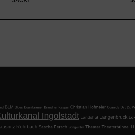
SACK?
O
BLM
Christian Hofmeier
nd
Blues
Boanlkramer
Brandner Kaspar
Comedy
Dirt
Dr. Wi
ulturkanal Ingolstadt
Langenbruck
Landshut
Lok
ausnitz
Rohrbach
Th
Sascha Fersch
Theater
Theaterbühne
Songwriter