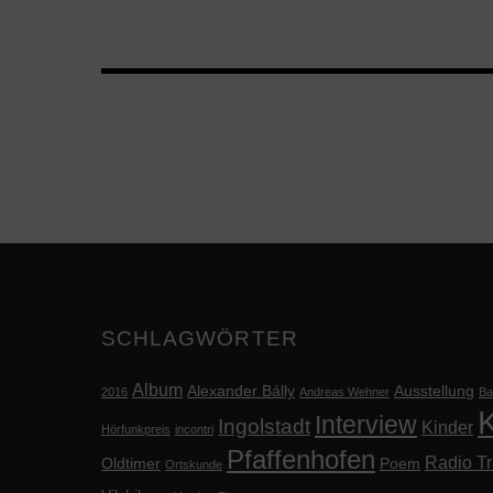
SCHLAGWÖRTER
Album
Alexander Bálly
Ausstellung
2016
Andreas Wehner
Ba
K
Interview
Ingolstadt
Kinder
Hörfunkpreis
incontri
Pfaffenhofen
Radio Tr
Oldtimer
Poem
Ortskunde