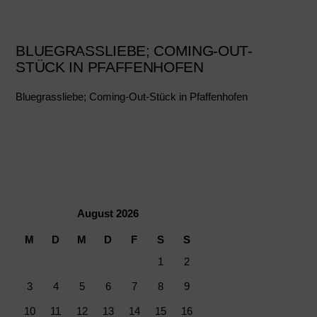
BLUEGRASSLIEBE; COMING-OUT-
STÜCK IN PFAFFENHOFEN
Bluegrassliebe; Coming-Out-Stück in Pfaffenhofen
August 2026
M
D
M
D
F
S
S
1
2
3
4
5
6
7
8
9
10
11
12
13
14
15
16