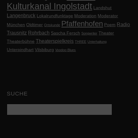
Kulturkanal Ingolstadt
Landshut
Langenbruck
Lokalrundfunktage
Moderation
Moderator
Pfaffenhofen
Radio
München
Oldtimer
Poem
Ortskunde
Trausnitz
Rohrbach
Sascha Fersch
Theater
Songwriter
Theaterspielkreis
Theaterbühne
THREE
Unterhaltung
Unterpindhart
Vilsbiburg
Voodoo-Blues
SUCHE