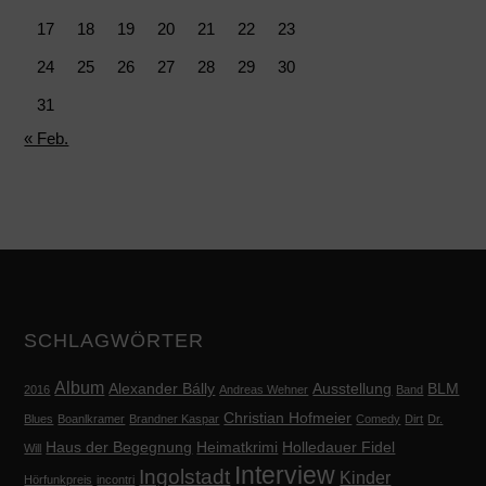
17
18
19
20
21
22
23
24
25
26
27
28
29
30
31
« Feb.
SCHLAGWÖRTER
Album
Alexander Bálly
Ausstellung
BLM
2016
Andreas Wehner
Band
Christian Hofmeier
Blues
Boanlkramer
Brandner Kaspar
Comedy
Dirt
Dr.
Haus der Begegnung
Heimatkrimi
Holledauer Fidel
Will
Interview
Ingolstadt
Kinder
Hörfunkpreis
incontri