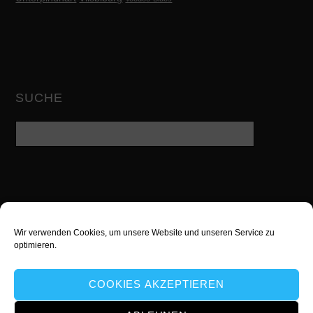
SUCHE
Wir verwenden Cookies, um unsere Website und unseren Service zu
Twitter
Facebook
Google
optimieren.
YouTube
instagram
Xing
COOKIES AKZEPTIEREN
Snapchat