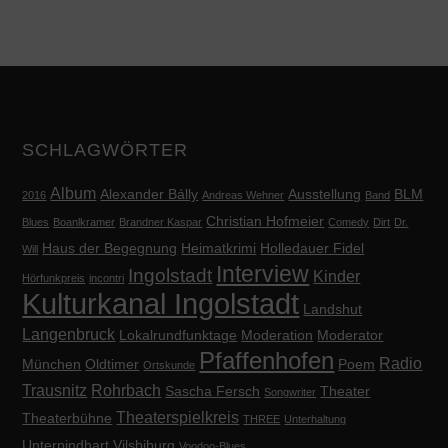
SCHLAGWÖRTER
Album
Alexander Bálly
Ausstellung
BLM
2016
Andreas Wehner
Band
Christian Hofmeier
Blues
Boanlkramer
Brandner Kaspar
Comedy
Dirt
Dr.
Haus der Begegnung
Heimatkrimi
Holledauer Fidel
Will
Interview
Ingolstadt
Kinder
Hörfunkpreis
incontri
Kulturkanal Ingolstadt
Landshut
Langenbruck
Lokalrundfunktage
Moderation
Moderator
Pfaffenhofen
Radio
München
Oldtimer
Poem
Ortskunde
Trausnitz
Rohrbach
Sascha Fersch
Theater
Songwriter
Theaterspielkreis
Theaterbühne
THREE
Unterhaltung
Unterpindhart
Vilsbiburg
Voodoo-Blues