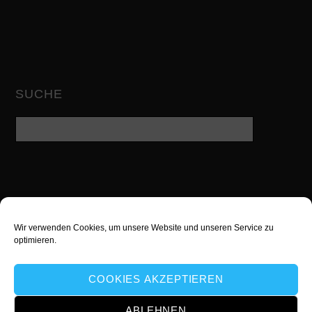
SUCHE
Wir verwenden Cookies, um unsere Website und unseren Service zu
Twitter
Facebook
Google
optimieren.
YouTube
instagram
Xing
COOKIES AKZEPTIEREN
Snapchat
ABLEHNEN