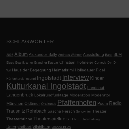
SCHLAGWÖRTER
Album
Alexander Bálly
Ausstellung
BLM
2016
Andreas Wehner
Band
Christian Hofmeier
Blues
Boanlkramer
Brandner Kaspar
Comedy
Dirt
Dr.
Haus der Begegnung
Heimatkrimi
Holledauer Fidel
Will
Interview
Ingolstadt
Kinder
Hörfunkpreis
incontri
Kulturkanal Ingolstadt
Landshut
Langenbruck
Lokalrundfunktage
Moderation
Moderator
Pfaffenhofen
Radio
München
Oldtimer
Poem
Ortskunde
Trausnitz
Rohrbach
Sascha Fersch
Theater
Songwriter
Theaterspielkreis
Theaterbühne
THREE
Unterhaltung
Unterpindhart
Vilsbiburg
Voodoo-Blues