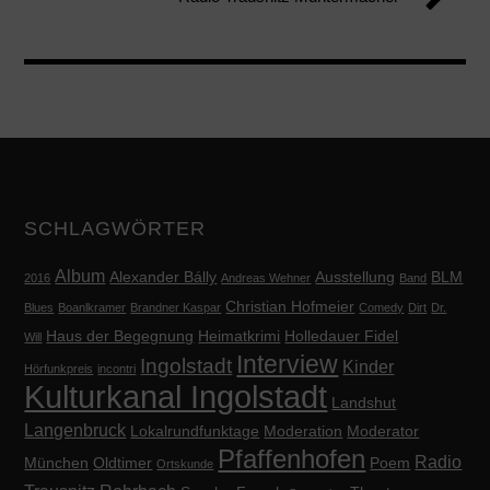
SCHLAGWÖRTER
Album
Alexander Bálly
Ausstellung
BLM
2016
Andreas Wehner
Band
Christian Hofmeier
Blues
Boanlkramer
Brandner Kaspar
Comedy
Dirt
Dr.
Haus der Begegnung
Heimatkrimi
Holledauer Fidel
Will
Interview
Ingolstadt
Kinder
Hörfunkpreis
incontri
Kulturkanal Ingolstadt
Landshut
Langenbruck
Lokalrundfunktage
Moderation
Moderator
Pfaffenhofen
Radio
München
Oldtimer
Poem
Ortskunde