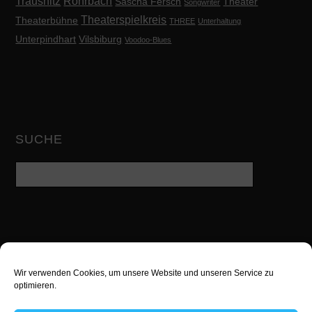
Trausnitz
Rohrbach
Sascha Fersch
Theater
Songwriter
Theaterspielkreis
Theaterbühne
THREE
Unterhaltung
Unterpindhart
Vilsbiburg
Voodoo-Blues
SUCHE
Wir verwenden Cookies, um unsere Website und unseren Service zu
Twitter
Facebook
Google
optimieren.