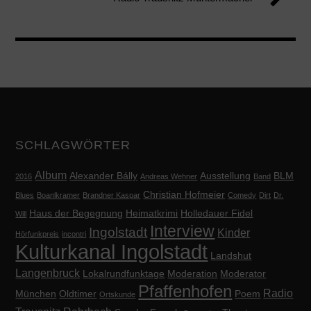
SCHLAGWÖRTER
Album
Alexander Bálly
Ausstellung
BLM
2016
Andreas Wehner
Band
Christian Hofmeier
Blues
Boanlkramer
Brandner Kaspar
Comedy
Dirt
Dr.
Haus der Begegnung
Heimatkrimi
Holledauer Fidel
Will
Interview
Ingolstadt
Kinder
Hörfunkpreis
incontri
Kulturkanal Ingolstadt
Landshut
Langenbruck
Lokalrundfunktage
Moderation
Moderator
Pfaffenhofen
Radio
München
Oldtimer
Poem
Ortskunde