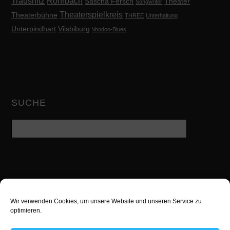
Trausnitz
Rohrbach
Sascha Fersch
Theater
Songwriter
Theaterspielkreis
Theaterbühne
THREE
Unterhaltung
Unterpindhart
Vilsbiburg
Voodoo-Blues
SUCHE
Wir verwenden Cookies, um unsere Website und unseren Service zu
Twitter
Facebook
Google
optimieren.