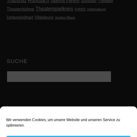
Trausnitz
Rohrbach
Sascha Fersch
Theater
Songwriter
Theaterspielkreis
Theaterbühne
THREE
Unterhaltung
Unterpindhart
Vilsbiburg
Voodoo-Blues
SUCHE
Wir verwenden Cookies, um unsere Website und unseren Service zu
Twitter
Facebook
Google
optimieren.