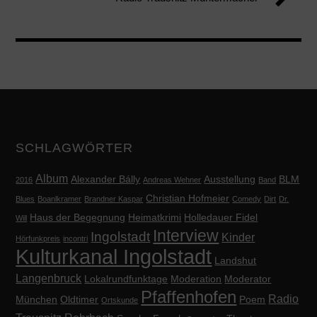
SCHLAGWÖRTER
Album
Alexander Bálly
Ausstellung
BLM
2016
Andreas Wehner
Band
Christian Hofmeier
Blues
Boanlkramer
Brandner Kaspar
Comedy
Dirt
Dr.
Haus der Begegnung
Heimatkrimi
Holledauer Fidel
Will
Interview
Ingolstadt
Kinder
Hörfunkpreis
incontri
Kulturkanal Ingolstadt
Landshut
Langenbruck
Lokalrundfunktage
Moderation
Moderator
Pfaffenhofen
Radio
München
Oldtimer
Poem
Ortskunde