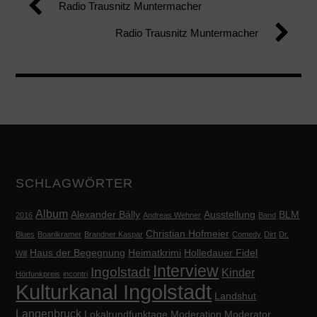
Radio Trausnitz Muntermacher
Radio Trausnitz Muntermacher
SCHLAGWÖRTER
Album
Alexander Bálly
Ausstellung
BLM
2016
Andreas Wehner
Band
Christian Hofmeier
Blues
Boanlkramer
Brandner Kaspar
Comedy
Dirt
Dr.
Haus der Begegnung
Heimatkrimi
Holledauer Fidel
Will
Interview
Ingolstadt
Kinder
Hörfunkpreis
incontri
Kulturkanal Ingolstadt
Landshut
Langenbruck
Lokalrundfunktage
Moderation
Moderator