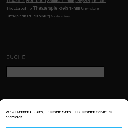
Trausnitz
Rohrbach
Sascha Fersch
Theater
Songwriter
Theaterspielkreis
Theaterbühne
THREE
Unterhaltung
Unterpindhart
Vilsbiburg
Voodoo-Blues
SUCHE
Wir verwenden Cookies, um unsere Website und unseren Service zu
Twitter
Facebook
Google
optimieren.