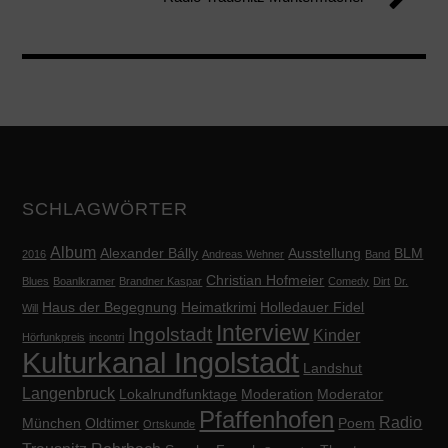
SCHLAGWÖRTER
Album
Alexander Bálly
Ausstellung
BLM
2016
Andreas Wehner
Band
Christian Hofmeier
Blues
Boanlkramer
Brandner Kaspar
Comedy
Dirt
Dr.
Haus der Begegnung
Heimatkrimi
Holledauer Fidel
Will
Interview
Ingolstadt
Kinder
Hörfunkpreis
incontri
Kulturkanal Ingolstadt
Landshut
Langenbruck
Lokalrundfunktage
Moderation
Moderator
Pfaffenhofen
Radio
München
Oldtimer
Poem
Ortskunde