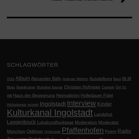
SCHLAGWÖRTER
Album
Alexander Bálly
Ausstellung
BLM
2016
Andreas Wehner
Band
Christian Hofmeier
Blues
Boanlkramer
Brandner Kaspar
Comedy
Dirt
Dr.
Haus der Begegnung
Heimatkrimi
Holledauer Fidel
Will
Interview
Ingolstadt
Kinder
Hörfunkpreis
incontri
Kulturkanal Ingolstadt
Landshut
Langenbruck
Lokalrundfunktage
Moderation
Moderator
Pfaffenhofen
Radio
München
Oldtimer
Poem
Ortskunde