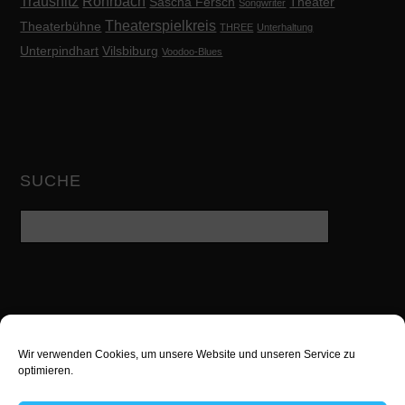
Trausnitz
Rohrbach
Sascha Fersch
Theater
Songwriter
Theaterspielkreis
Theaterbühne
THREE
Unterhaltung
Unterpindhart
Vilsbiburg
Voodoo-Blues
SUCHE
Wir verwenden Cookies, um unsere Website und unseren Service zu
Twitter
Facebook
Google
optimieren.