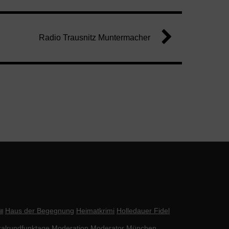
Radio Trausnitz Muntermacher
Haus der Begegnung
Heimatkrimi
Holledauer Fidel
ll
alrundfunktage
Moderation
Moderator
München