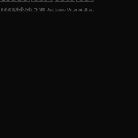
eaterspielkreis
Unterpindhart
THREE
Unterhaltung