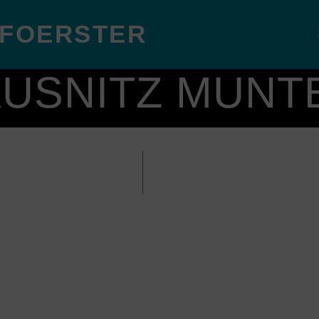
 FOERSTER
AUSNITZ MUN
Radio Trausnitz
26. September 2016
:00
– @ 9:00