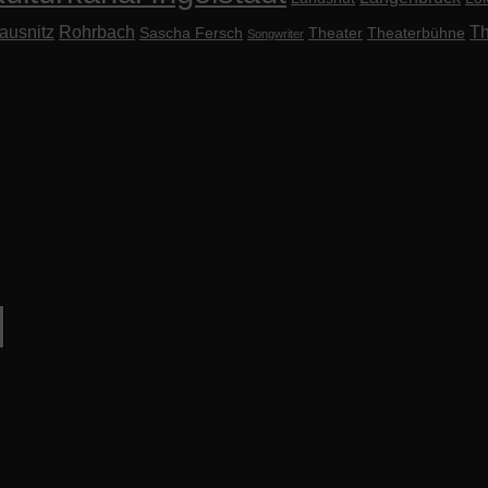
ausnitz
Rohrbach
Th
Sascha Fersch
Theater
Theaterbühne
Songwriter