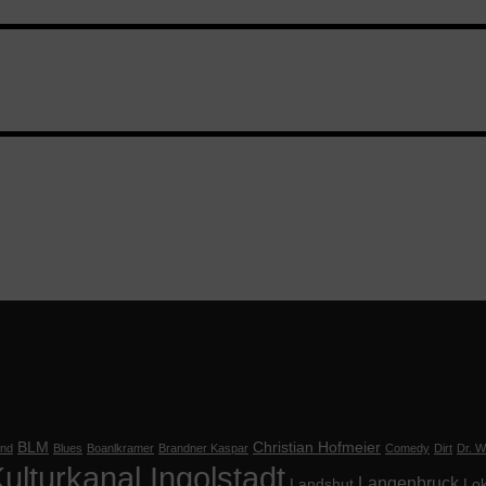
BLM
Christian Hofmeier
nd
Blues
Boanlkramer
Brandner Kaspar
Comedy
Dirt
Dr. Wi
ulturkanal Ingolstadt
Langenbruck
Landshut
Lok