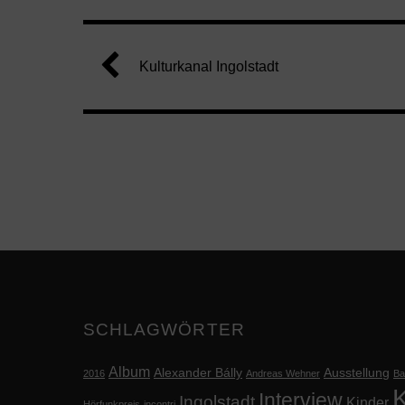
Kulturkanal Ingolstadt
SCHLAGWÖRTER
Album
Alexander Bálly
Ausstellung
2016
Andreas Wehner
Ba
K
Interview
Ingolstadt
Kinder
Hörfunkpreis
incontri