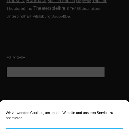
Trausnitz
Rohrbach
Sascha Fersch
Theater
Songwriter
Theaterspielkreis
Theaterbühne
THREE
Unterhaltung
Unterpindhart
Vilsbiburg
Voodoo-Blues
SUCHE
Wir verwenden Cookies, um unsere Website und unseren Service zu
Twitter
Facebook
Google
optimieren.