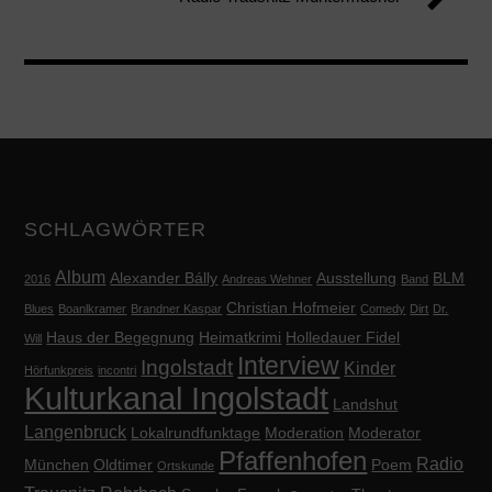
SCHLAGWÖRTER
Album
Alexander Bálly
Ausstellung
BLM
2016
Andreas Wehner
Band
Christian Hofmeier
Blues
Boanlkramer
Brandner Kaspar
Comedy
Dirt
Dr.
Haus der Begegnung
Heimatkrimi
Holledauer Fidel
Will
Interview
Ingolstadt
Kinder
Hörfunkpreis
incontri
Kulturkanal Ingolstadt
Landshut
Langenbruck
Lokalrundfunktage
Moderation
Moderator
Pfaffenhofen
Radio
München
Oldtimer
Poem
Ortskunde