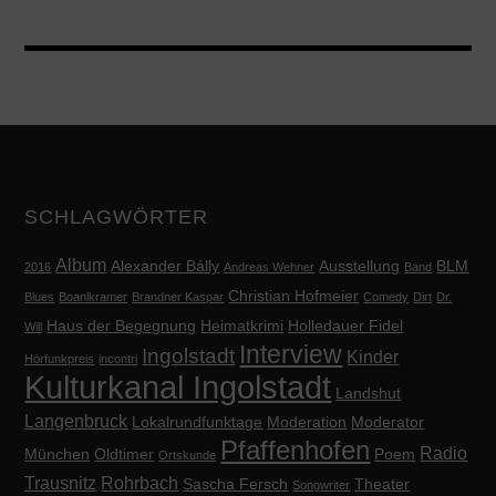
SCHLAGWÖRTER
Album
Alexander Bálly
Ausstellung
BLM
2016
Andreas Wehner
Band
Christian Hofmeier
Blues
Boanlkramer
Brandner Kaspar
Comedy
Dirt
Dr.
Haus der Begegnung
Heimatkrimi
Holledauer Fidel
Will
Interview
Ingolstadt
Kinder
Hörfunkpreis
incontri
Kulturkanal Ingolstadt
Landshut
Langenbruck
Lokalrundfunktage
Moderation
Moderator
Pfaffenhofen
Radio
München
Oldtimer
Poem
Ortskunde
Trausnitz
Rohrbach
Sascha Fersch
Theater
Songwriter