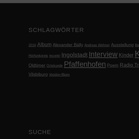
SCHLAGWÖRTER
Album
Alexander Bálly
Ausstellung
2016
Andreas Wehner
Ba
K
Interview
Ingolstadt
Kinder
Hörfunkpreis
incontri
Pfaffenhofen
Radio Tr
Oldtimer
Poem
Ortskunde
Vilsbiburg
Voodoo-Blues
SUCHE