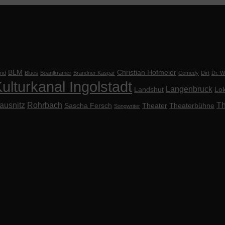
BLM
Christian Hofmeier
nd
Blues
Boanlkramer
Brandner Kaspar
Comedy
Dirt
Dr. Wi
ulturkanal Ingolstadt
Langenbruck
Landshut
Lok
ausnitz
Rohrbach
Th
Sascha Fersch
Theater
Theaterbühne
Songwriter