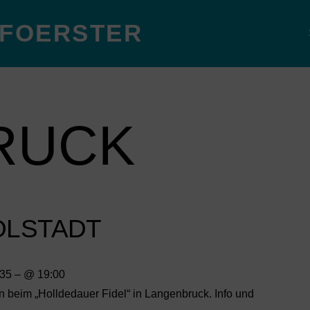
 FOERSTER
RUCK
OLSTADT
:35
– @ 19:00
n beim „Holldedauer Fidel“ in Langenbruck. Info und