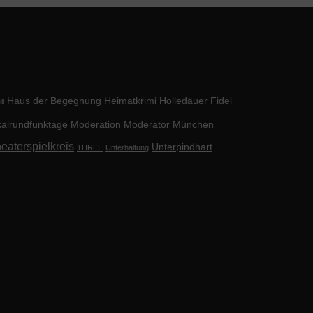
Haus der Begegnung
Heimatkrimi
Holledauer Fidel
ll
alrundfunktage
Moderation
Moderator
München
eaterspielkreis
Unterpindhart
THREE
Unterhaltung