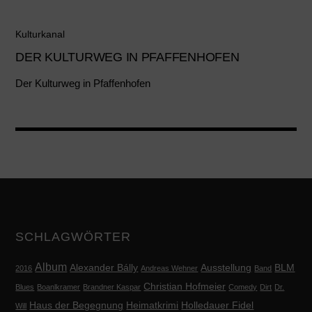
Kulturkanal
DER KULTURWEG IN PFAFFENHOFEN
Der Kulturweg in Pfaffenhofen
SCHLAGWÖRTER
Album
Alexander Bálly
Ausstellung
BLM
2016
Andreas Wehner
Band
Christian Hofmeier
Blues
Boanlkramer
Brandner Kaspar
Comedy
Dirt
Dr.
Haus der Begegnung
Heimatkrimi
Holledauer Fidel
Will