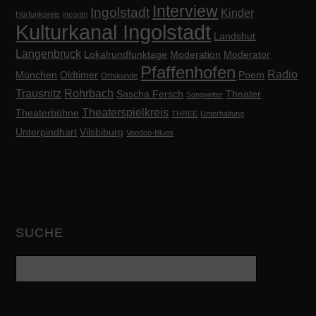
Interview
Ingolstadt
Kinder
Hörfunkpreis
incontri
Kulturkanal Ingolstadt
Landshut
Langenbruck
Lokalrundfunktage
Moderation
Moderator
Pfaffenhofen
Radio
München
Oldtimer
Poem
Ortskunde
Trausnitz
Rohrbach
Sascha Fersch
Theater
Songwriter
Theaterspielkreis
Theaterbühne
THREE
Unterhaltung
Unterpindhart
Vilsbiburg
Voodoo-Blues
SUCHE