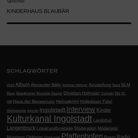
Sprecher
KINDERHAUS BLAUBÄR
SCHLAGWÖRTER
Album
Alexander Bálly
Ausstellung
BLM
2016
Andreas Wehner
Band
Christian Hofmeier
Blues
Boanlkramer
Brandner Kaspar
Comedy
Dirt
Dr.
Haus der Begegnung
Heimatkrimi
Holledauer Fidel
Will
Interview
Ingolstadt
Kinder
Hörfunkpreis
incontri
Kulturkanal Ingolstadt
Landshut
Langenbruck
Lokalrundfunktage
Moderation
Moderator
Pfaffenhofen
Radio
München
Oldtimer
Poem
Ortskunde