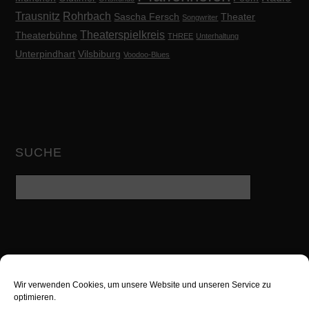
Trausnitz
Rohrbach
Sascha Fersch
Theater
Songwriter
Theaterspielkreis
Theaterbühne
THREE
Unterhaltung
Unterpindhart
Vilsbiburg
Voodoo-Blues
SUCHE
Wir verwenden Cookies, um unsere Website und unseren Service zu
Twitter
Facebook
Google
optimieren.