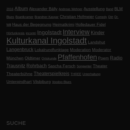
Album
Alexander Bálly
Ausstellung
BLM
2016
Andreas Wehner
Band
Christian Hofmeier
Blues
Boanlkramer
Brandner Kaspar
Comedy
Dirt
Dr.
Haus der Begegnung
Heimatkrimi
Holledauer Fidel
Will
Interview
Ingolstadt
Kinder
Hörfunkpreis
incontri
Kulturkanal Ingolstadt
Landshut
Langenbruck
Lokalrundfunktage
Moderation
Moderator
Pfaffenhofen
Radio
München
Oldtimer
Poem
Ortskunde
Trausnitz
Rohrbach
Sascha Fersch
Theater
Songwriter
Theaterspielkreis
Theaterbühne
THREE
Unterhaltung
Unterpindhart
Vilsbiburg
Voodoo-Blues
SUCHE