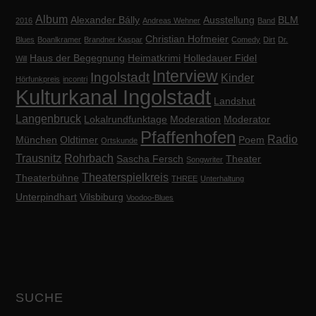
Album
Alexander Bálly
Ausstellung
BLM
2016
Andreas Wehner
Band
Christian Hofmeier
Blues
Boanlkramer
Brandner Kaspar
Comedy
Dirt
Dr.
Haus der Begegnung
Heimatkrimi
Holledauer Fidel
Will
Interview
Ingolstadt
Kinder
Hörfunkpreis
incontri
Kulturkanal Ingolstadt
Landshut
Langenbruck
Lokalrundfunktage
Moderation
Moderator
Pfaffenhofen
Radio
München
Oldtimer
Poem
Ortskunde
Trausnitz
Rohrbach
Sascha Fersch
Theater
Songwriter
Theaterspielkreis
Theaterbühne
THREE
Unterhaltung
Unterpindhart
Vilsbiburg
Voodoo-Blues
SUCHE