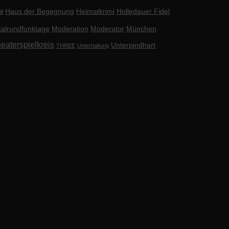
Haus der Begegnung
Heimatkrimi
Holledauer Fidel
ll
alrundfunktage
Moderation
Moderator
München
eaterspielkreis
Unterpindhart
THREE
Unterhaltung