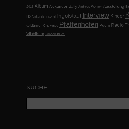
Album
Alexander Bálly
Ausstellung
2016
Andreas Wehner
Ba
K
Interview
Ingolstadt
Kinder
Hörfunkpreis
incontri
Pfaffenhofen
Radio Tr
Oldtimer
Poem
Ortskunde
Vilsbiburg
Voodoo-Blues
SUCHE