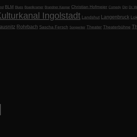
BLM
Christian Hofmeier
nd
Blues
Boanlkramer
Brandner Kaspar
Comedy
Dirt
Dr. Wi
ulturkanal Ingolstadt
Langenbruck
Landshut
Lok
ausnitz
Rohrbach
Th
Sascha Fersch
Theater
Theaterbühne
Songwriter