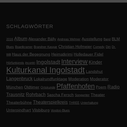
SCHLAGWÖRTER
Album
Alexander Bálly
Ausstellung
BLM
2016
Andreas Wehner
Band
Christian Hofmeier
Blues
Boanlkramer
Brandner Kaspar
Comedy
Dirt
Dr.
Haus der Begegnung
Heimatkrimi
Holledauer Fidel
Will
Interview
Ingolstadt
Kinder
Hörfunkpreis
incontri
Kulturkanal Ingolstadt
Landshut
Langenbruck
Lokalrundfunktage
Moderation
Moderator
Pfaffenhofen
Radio
München
Oldtimer
Poem
Ortskunde
Trausnitz
Rohrbach
Sascha Fersch
Theater
Songwriter
Theaterspielkreis
Theaterbühne
THREE
Unterhaltung
Unterpindhart
Vilsbiburg
Voodoo-Blues