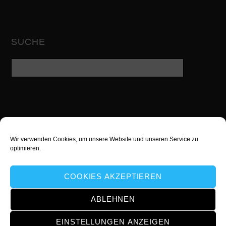
SUCHE
Wir verwenden Cookies, um unsere Website und unseren Service zu
Twitter
Facebook
Google
optimieren.
YouTube
instagram
Xing
COOKIES AKZEPTIEREN
Snapchat
ABLEHNEN
EINSTELLUNGEN ANZEIGEN