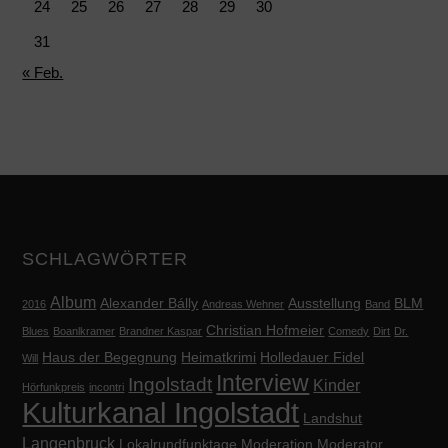
24
25
26
27
28
29
30
31
« Feb.
SCHLAGWÖRTER
Album
Alexander Bálly
Ausstellung
BLM
2016
Andreas Wehner
Band
Christian Hofmeier
Blues
Boanlkramer
Brandner Kaspar
Comedy
Dirt
Dr.
Haus der Begegnung
Heimatkrimi
Holledauer Fidel
Will
Interview
Ingolstadt
Kinder
Hörfunkpreis
incontri
Kulturkanal Ingolstadt
Landshut
Langenbruck
Lokalrundfunktage
Moderation
Moderator