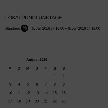
LOKALRUNDFUNKTAGE
Nürnberg
5. Juli 2016 @ 10:00
– 6. Juli 2016 @ 12:00
August 2026
M
D
M
D
F
S
S
1
2
3
4
5
6
7
8
9
10
11
12
13
14
15
16
17
18
19
20
21
22
23