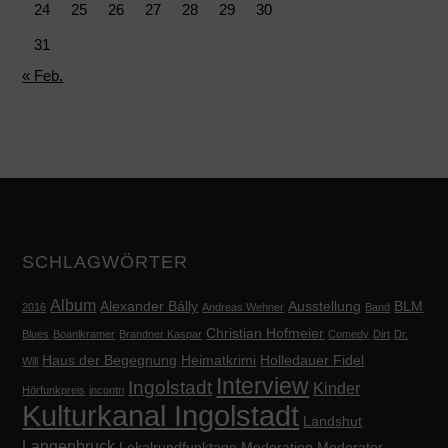
24
25
26
27
28
29
30
31
« Feb.
SCHLAGWÖRTER
Album
Alexander Bálly
Ausstellung
BLM
2016
Andreas Wehner
Band
Christian Hofmeier
Blues
Boanlkramer
Brandner Kaspar
Comedy
Dirt
Dr.
Haus der Begegnung
Heimatkrimi
Holledauer Fidel
Will
Interview
Ingolstadt
Kinder
Hörfunkpreis
incontri
Kulturkanal Ingolstadt
Landshut
Langenbruck
Lokalrundfunktage
Moderation
Moderator